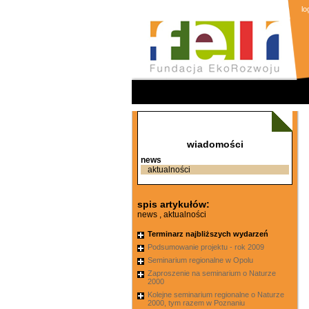
lo
wiadomości
news
aktualności
spis artykułów:
news , aktualności
Terminarz najbliższych wydarzeń
Podsumowanie projektu - rok 2009
Seminarium regionalne w Opolu
Zaproszenie na seminarium o Naturze
2000
Kolejne seminarium regionalne o Naturze
2000, tym razem w Poznaniu