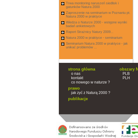
Trwa monitoring naruszeń siedlisk i
gatunków Natura 2000
Zaproszenie na seminarium w Poznaniu pt.
Natura 2000 w praktyce
Wiedza o Naturze 2000 - wstępne wyniki
badań ankietowych
Raport Strażnicy Natury 2009...
Natura 2000 w praktyce - seminarium
Seminarium Natura 2000 w praktyce - jak
unikać problemów ...
strona główna
obszary N
o nas
PLB
kontakt
PLH
co nowego w naturze ?
prawo
jak zyć z Naturą 2000 ?
publikacje