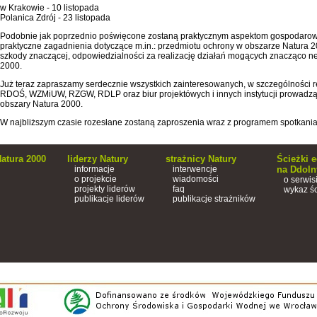
w Krakowie - 10 listopada
Polanica Zdrój - 23 listopada
Podobnie jak poprzednio poświęcone zostaną praktycznym aspektom gospodarowa
praktyczne zagadnienia dotyczące m.in.: przedmiotu ochrony w obszarze Natura 200
szkody znaczącej, odpowiedzialności za realizację działań mogących znacząco n
2000.
Już teraz zapraszamy serdecznie wszystkich zainteresowanych, w szczególności
RDOŚ, WZMiUW, RZGW, RDLP oraz biur projektówych i innych instytucji prowadz
obszary Natura 2000.
W najbliższym czasie rozesłane zostaną zaproszenia wraz z programem spotkania
atura 2000
liderzy Natury
strażnicy Natury
Ścieżki 
informacje
interwencje
na Ddoln
o projekcie
wiadomości
o serwis
projekty liderów
faq
wykaz ś
publikacje liderów
publikacje strażników