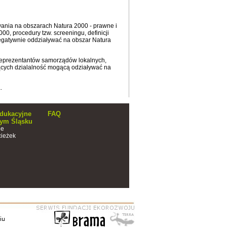
nia na obszarach Natura 2000 - prawne i
0, procedury tzw. screeningu, definicji
egatywnie oddziaływać na obszar Natura
 reprezentantów samorządów lokalnych,
ących dzialalność mogącą odziaływać na
.
edukacyjne
FAQ
ym Śląsku
ie
cieżek