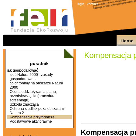
login
kontakt
Kompensacja p
poradnik
jak gospodarować
sieć Natura 2000 - zasady
gospodarowania
co chronimy na obszarze Natura
2000
Ocena oddziaływania planu,
przedsięwzięcia (procedura
screeningu)
Szkoda znacząca
Ochrona siedlisk poza obszarami
Natura 2
Kompensacje przyrodnicze
Podstawowe akty prawne
Kompensacja prz