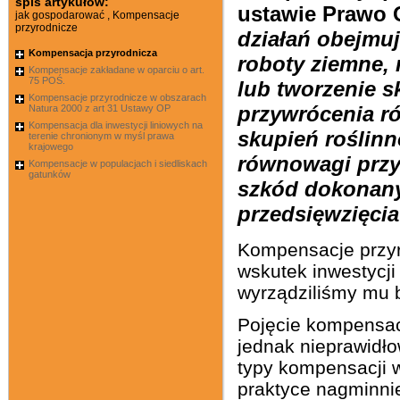
spis artykułów:
ustawie Prawo O
jak gospodarować , Kompensacje
przyrodnicze
działań obejmu
Kompensacja przyrodnicza
roboty ziemne, 
Kompensacje zakładane w oparciu o art.
75 POŚ.
lub tworzenie s
Kompensacje przyrodnicze w obszarach
przywrócenia r
Natura 2000 z art 31 Ustawy OP
Kompensacja dla inwestycji liniowych na
skupień roślin
terenie chronionym w myśl prawa
krajowego
równowagi przy
Kompensacje w populacjach i siedliskach
gatunków
szkód dokonany
przedsięwzięci
Kompensacje przyro
wskutek inwestycj
wyrządziliśmy mu 
Pojęcie kompensacj
jednak nieprawidł
typy kompensacji 
praktyce nagminni