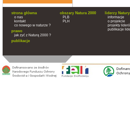
strona główna
obszary Natura 2000
liderzy Natury
o nas
PLB
informacje
kontakt
PLH
o projekcie
co nowego w naturze ?
projekty lider
publikacje lid
prawo
jak zyć z Naturą 2000 ?
publikacje