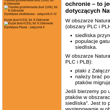
Traszka grzebieniasta (kod 1166), fot.
ochronie – to j
K.Ostrowski
dotyczących Nat
Dyrektywa siedliskowa - załącznik II i IV
W obszarze Natura
Kszyk (kod A153), fot. K.Ostrowski
(obszary PLC i PLH
Dyrektywa Ptasia - załącznik II
siedliska przy
populacje gatu
siedliska.
W obszarze Natura
PLC i PLB):
ptaki z Załączn
należy brać po
ptaków migrują
Jeśli bierzemy po u
ptaków w obszarac
siedliska”. Jest t
występowanie w ob