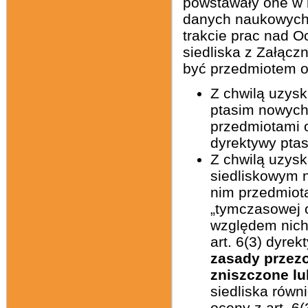
powstawały one w r
danych naukowych o
trakcie prac nad 
siedliska z Załącz
być przedmiotem 
Z chwilą uzysk
ptasim nowych
przedmiotami o
dyrektywy ptas
Z chwilą uzys
siedliskowym n
nim przedmiota
„tymczasowej o
względem nich
art. 6(3) dyrek
zasady przezo
zniszczone lu
siedliska rów
oceny z art. 6