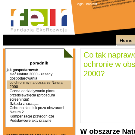
login
kontakt
Co tak napraw
ochronie w ob
poradnik
jak gospodarować
2000?
sieć Natura 2000 - zasady
gospodarowania
co chronimy na obszarze Natura
2000
Ocena oddziaływania planu,
przedsięwzięcia (procedura
screeningu)
Szkoda znacząca
Ochrona siedlisk poza obszarami
Natura 2
Kompensacje przyrodnicze
Podstawowe akty prawne
W obszarze Natu