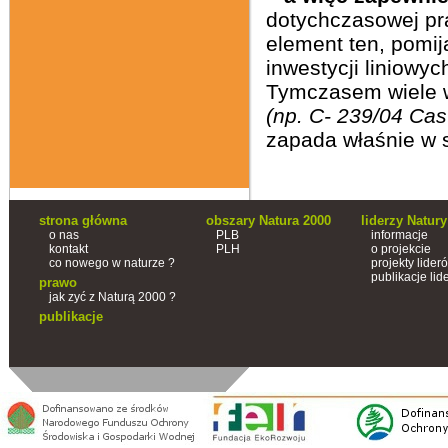
dotychczasowej pr
element ten, pomi
inwestycji liniowyc
Tymczasem wiele w
(np. C- 239/04 Cas
zapada właśnie w 
strona główna
obszary Natura 2000
liderzy Natury
o nas
PLB
informacje
kontakt
PLH
o projekcie
co nowego w naturze ?
projekty lider
publikacje lid
prawo
jak zyć z Naturą 2000 ?
publikacje