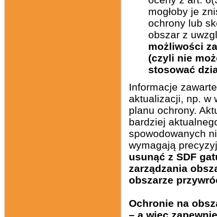
mogłoby je zn
ochrony lub sk
obszar z uwzg
możliwości za
(czyli nie mo
stosować dzi
Informacje zawart
aktualizacji, np. 
planu ochrony. Akt
bardziej aktualneg
spowodowanych ni
wymagają precyzy
usunąć z SDF gatu
zarządzania obsza
obszarze przywró
Ochronie na obsza
– a więc zapewnie