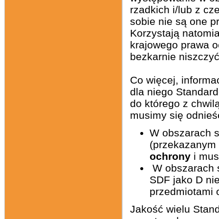
rzadkich i/lub z c
sobie nie są one 
Korzystają natomia
krajowego prawa oc
bezkarnie niszczyć
Co więcej, informa
dla niego Standar
do którego z chwil
musimy się odnieść
W obszarach s
(przekazanym 
ochrony
i mus
W obszarach si
SDF jako D ni
przedmiotami 
Jakość wielu Stan