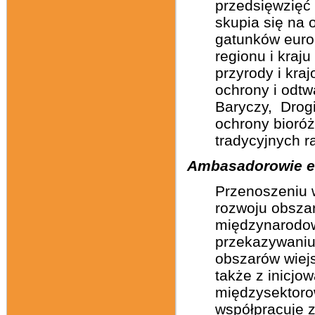
przedsięwzięć 
skupia się na 
gatunków europ
regionu i kraj
przyrody i kra
ochrony i odt
Baryczy, Drogi
ochrony bioró
tradycyjnych r
Ambasadorowie e
Przenoszeniu 
rozwoju obsza
międzynarodow
przekazywaniu
obszarów wiejs
także z inicjo
międzysektorow
współpracuje 