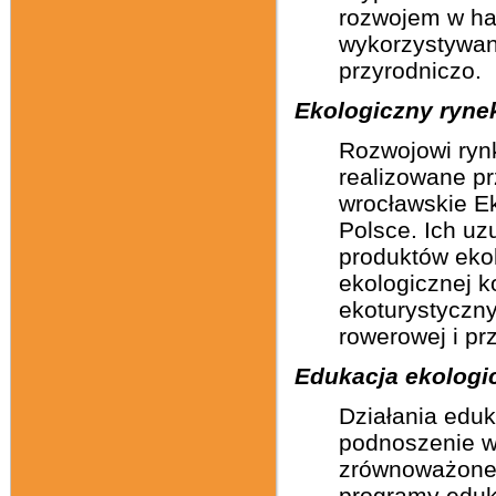
rozwojem w ha
wykorzystywan
przyrodniczo.
Ekologiczny ryne
Rozwojowi rynk
realizowane p
wrocławskie Ek
Polsce. Ich uz
produktów eko
ekologicznej k
ekoturystyczny
rowerowej i pr
Edukacja ekologi
Działania edu
podnoszenie wi
zrównoważoneg
programy eduka