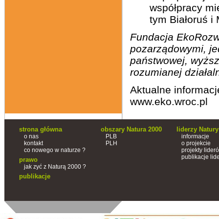
współpracy mi
tym Białoruś i
Fundacja EkoRozwo
pozarządowymi, jed
państwowej, wyższ
rozumianej działal
Aktualne informacj
www.eko.wroc.pl
strona główna
obszary Natura 2000
liderzy Natury
o nas
PLB
informacje
kontakt
PLH
o projekcie
co nowego w naturze ?
projekty lider
publikacje lid
prawo
jak zyć z Naturą 2000 ?
publikacje