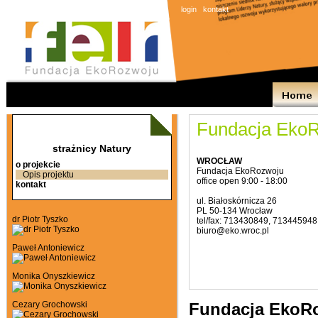
login
kontakt
Fundacja Eko
strażnicy Natury
WROCŁAW
o projekcie
Fundacja EkoRozwoju
Opis projektu
office open 9:00 - 18:00
kontakt
ul. Białoskórnicza 26
PL 50-134 Wrocław
dr Piotr Tyszko
tel/fax: 713430849, 713445948
biuro@eko.wroc.pl
Paweł Antoniewicz
Monika Onyszkiewicz
Cezary Grochowski
Fundacja EkoR