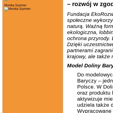
– rozwój w zgod
Monika Szyrmer
Fundacja EkoRozwo
społeczne wykorzys
naturą. Ważną for
ekologiczna, lobb
ochrona przyrody. 
Dzięki uczestnictw
partnerami zagrani
krajowy, ale także
Model Doliny Bar
Do modelowych
Baryczy – jed
Polsce. W Doli
oraz produktu 
aktywizuje mi
udziela także 
Wypracowane w