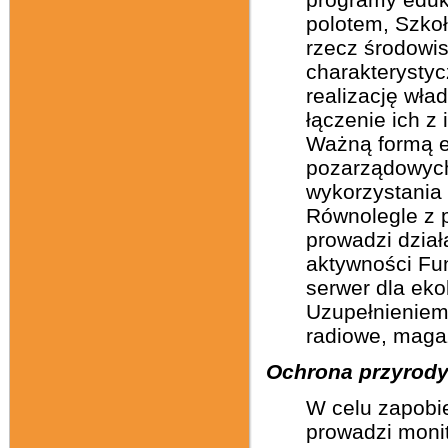
polotem, Szkoł
rzecz środowis
charakterysty
realizację wła
łączenie ich 
Ważną formą ed
pozarządowych
wykorzystania
Równolegle z 
prowadzi dział
aktywności Fun
serwer dla eko
Uzupełnieniem 
radiowe, maga
Ochrona przyrody 
W celu zapobi
prowadzi monit